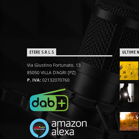
ETERE S.R.L.S
ULTIME 
Via Giustino Fortunato, 13
85050 VILLA D’AGRI [PZ]
P. IVA:
02132070760