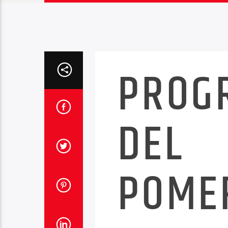
PROG
DEL
POME