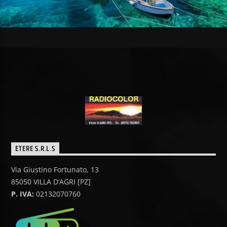
ETERE S.R.L.S
Via Giustino Fortunato, 13
85050 VILLA D’AGRI [PZ]
P. IVA:
02132070760