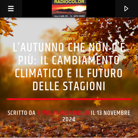
NEWS
L’AUTUNNO CHE NON C’È
PIÙ: IL CAMBIAMENTO
CLIMATICO E IL FUTURO
DELLE STAGIONI
SCRITTO DA
REMO PASQUARIELLO
IL 13 NOVEMBRE
TRACCIA CORRENTE
2024
TITOLO
ARTISTA