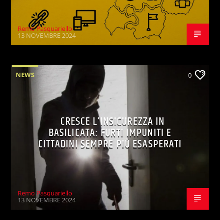
Remo Pasquariello
13 NOVEMBRE 2024
NEWS
0
CRESCE L’INSICUREZZA IN
BASILICATA: FURTI IMPUNITI E
CITTADINI SEMPRE PIÙ ESASPERATI
Remo Pasquariello
13 NOVEMBRE 2024