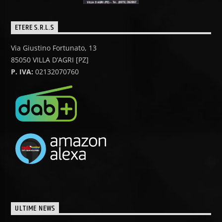
ETERE S.R.L.S
Via Giustino Fortunato, 13
85050 VILLA D’AGRI [PZ]
P. IVA:
02132070760
ULTIME NEWS