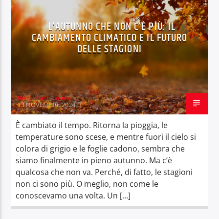
L’AUTUNNO CHE NON C’È PIÙ: IL
CAMBIAMENTO CLIMATICO E IL FUTURO
DELLE STAGIONI
OnAir
Remo Pasquariello
13 NOVEMBRE 2024
È cambiato il tempo. Ritorna la pioggia, le
temperature sono scese, e mentre fuori il cielo si
colora di grigio e le foglie cadono, sembra che
siamo finalmente in pieno autunno. Ma c’è
qualcosa che non va. Perché, di fatto, le stagioni
non ci sono più. O meglio, non come le
conoscevamo una volta. Un […]