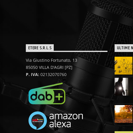
ETERE S.R.L.S
ULTIME 
Via Giustino Fortunato, 13
85050 VILLA D’AGRI [PZ]
P. IVA:
02132070760