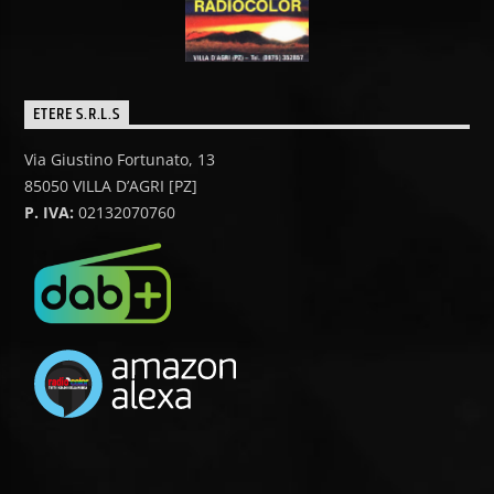
ETERE S.R.L.S
Via Giustino Fortunato, 13
85050 VILLA D’AGRI [PZ]
P. IVA:
02132070760