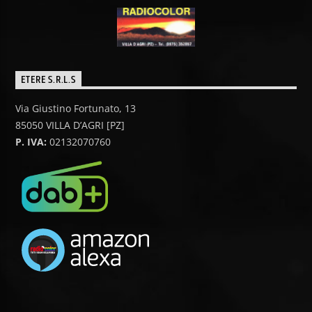
ETERE S.R.L.S
Via Giustino Fortunato, 13
85050 VILLA D’AGRI [PZ]
P. IVA:
02132070760