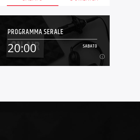
PROGRAMMA SERALE
20:00
SABATO
20:00
SABATO
condotto da ...[...]
Continua a leggere