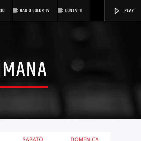
RIO
RADIO COLOR TV
CONTATTI
PLAY
TIMANA
OnAir
SABATO
DOMENICA