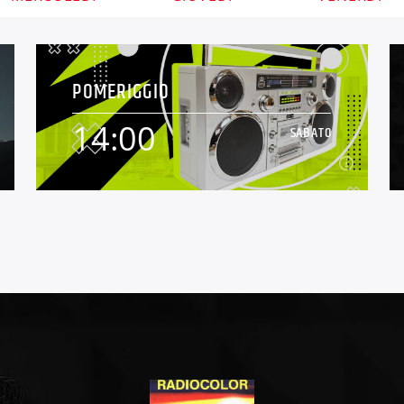
POMERIGGIO
14:00
SABATO
14:00
SABATO
[...]
Continua a leggere