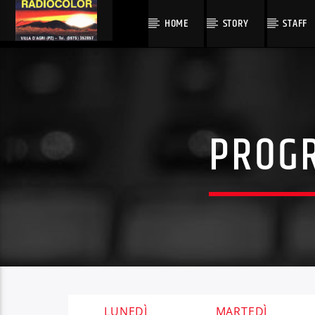
HOME
STORY
STAFF
TRACCIA CORRENTE
TITOLO
ARTISTA
PROGR
LUNEDÌ
MARTEDÌ