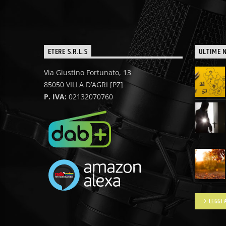
ETERE S.R.L.S
ULTIME 
Via Giustino Fortunato, 13
85050 VILLA D’AGRI [PZ]
P. IVA:
02132070760
LEGGI 